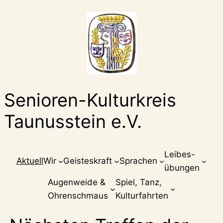
Zum
Inhalt
springen
Senioren-Kulturkreis
Taunusstein e.V.
Leibes-
Aktuell
Wir
Geisteskraft
Sprachen
übungen
Augenweide &
Spiel, Tanz,
Ohrenschmaus
Kulturfahrten